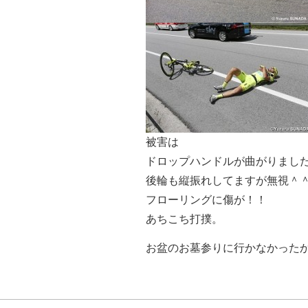
被害は
ドロップハンドルが曲がりまし
後輪も縦振れしてますが無視＾
フローリングに傷が！！
あちこち打撲。
お盆のお墓参りに行かなかった