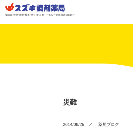
滋賀県 大津･草津･栗東･能登川･京都 〜あなたの街の調剤薬局〜
災難
2014/08/25
薬局ブログ