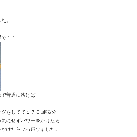
した。
態で＾＾
ので普通に漕げば
グをしてて１７０回転/分
め気にせずパワーをかけたら
をかけたらぶっ飛びました。