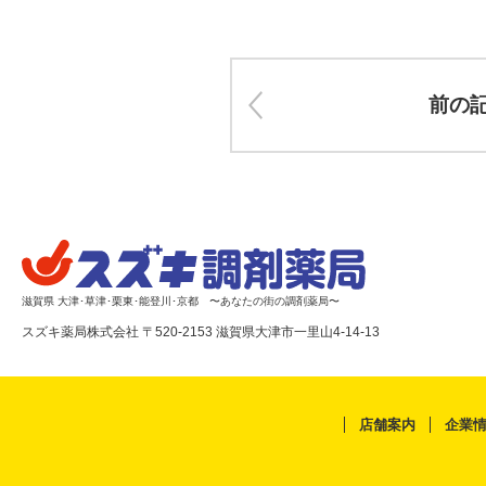
前の
滋賀県 大津･草津･栗東･能登川･京都 〜あなたの街の調剤薬局〜
スズキ薬局株式会社 〒520-2153 滋賀県大津市一里山4-14-13
店舗案内
企業