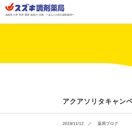
滋賀県 大津･草津･栗東･能登川･京都 〜あなたの街の調剤薬局〜
アクアソリタキャン
2019/11/12
薬局ブログ